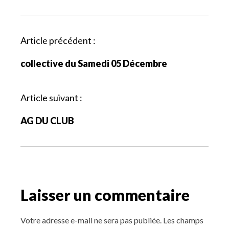
N
Article précédent :
a
collective du Samedi 05 Décembre
v
i
g
Article suivant :
a
AG DU CLUB
t
i
o
n
d
Laisser un commentaire
e
s
a
Votre adresse e-mail ne sera pas publiée.
Les champs