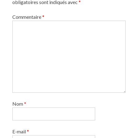
r
obligatoires sont indiqués avec
*
t
Commentaire
*
i
c
l
e
s
Nom
*
E-mail
*